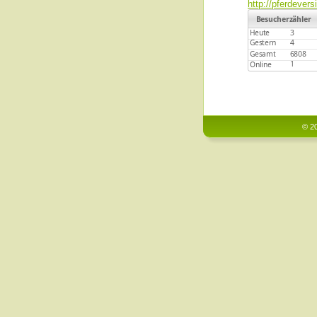
http://pferdevers
© 20