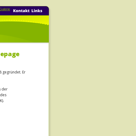
mepage 
 gegründet. Er 
 der 
 des 
K).