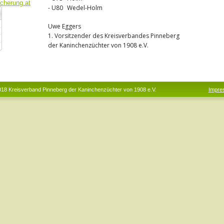
icherung.at
- U80
Wedel-Holm
Uwe Eggers
1. Vorsitzender des Kreisverbandes Pinneberg 
der Kaninchenzüchter von 1908 e.V.
18 Kreisverband Pinneberg der Kaninchenzüchter von 1908 e.V.                                  
Impre