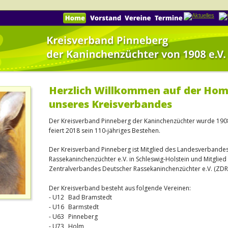
Herzlich Willkommen auf der Ho
unseres Kreisverbandes
Der Kreisverband Pinneberg der Kaninchenzüchter wurde 1908
feiert 2018 sein 110-jähriges Bestehen.
Der Kreisverband Pinneberg ist Mitglied des Landesverbandes
Rassekaninchenzüchter e.V. in Schleswig-Holstein und Mitglied
Zentralverbandes Deutscher Rassekaninchenzüchter e.V. (ZDR
Der Kreisverband besteht aus folgende Vereinen:
- U12
Bad Bramstedt
- U16 
Barmstedt
- U63
Pinneberg
- U73
Holm