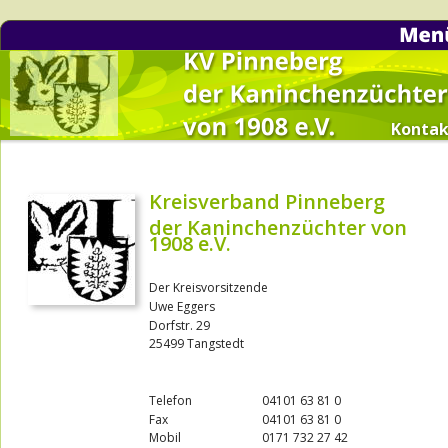
Kontak
Kreisverband Pinneberg
der Kaninchenzüchter von 
1908 e.V.
Der Kreisvorsitzende
Uwe Eggers
Dorfstr. 29
25499 Tangstedt
Telefon 
04101 63 81 0
Fax
04101 63 81 0
Mobil
0171 732 27 42